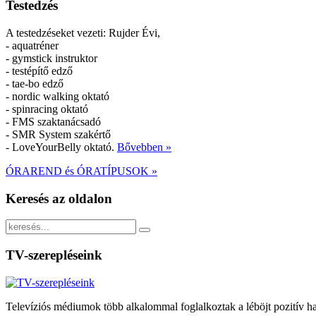
Testedzés
A testedzéseket vezeti: Rujder Évi,
- aquatréner
- gymstick instruktor
- testépítő edző
- tae-bo edző
- nordic walking oktató
- spinracing oktató
- FMS szaktanácsadó
- SMR System szakértő
- LoveYourBelly oktató.
Bővebben »
ÓRAREND és ÓRATÍPUSOK »
Keresés
az oldalon
TV-szerepléseink
Televíziós médiumok több alkalommal foglalkoztak a léböjt pozitív hat