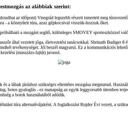
estmozgás az alábbiak szerint:
osulhat az időpont) Visegrád legszebb részeit ismerteti meg túraveze
ra - a könnyített túra, azaz gépkocsival visszük-hozzuk őket.
 kipróbálható a mozgást segítő, különleges SMOVEY sporteszközzel való
szőr által vezetett jóga, életvezetési tanácsokkal. Shrinath Badiger 
mindkét tevékenységet. Jól beszél magyarul. Ez a kommunikációs lehetős
kezelést (masszázs-fajtát) javasol.
 és a lábak járáshoz szükséges ellentétes mozgása megmarad. Használa
ng, botos gyaloglás - ez manapság az egyik leggyorsabb ütemben terjedő
önbség a botok használatából adódik.
táni túra alternatívájaként. A foglalkozást Rujder Évi vezeti, a szüksé