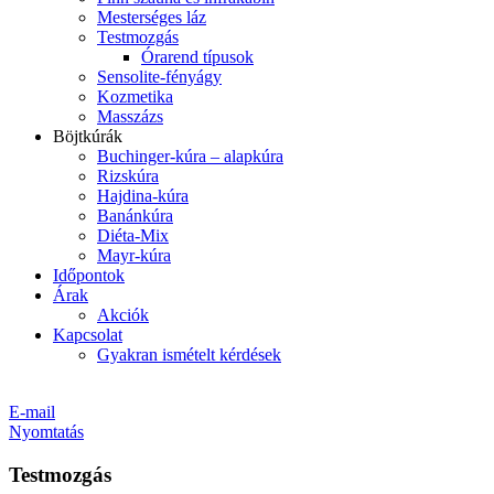
Mesterséges láz
Testmozgás
Órarend típusok
Sensolite-fényágy
Kozmetika
Masszázs
Böjtkúrák
Buchinger-kúra – alapkúra
Rizskúra
Hajdina-kúra
Banánkúra
Diéta-Mix
Mayr-kúra
Időpontok
Árak
Akciók
Kapcsolat
Gyakran ismételt kérdések
E-mail
Nyomtatás
Testmozgás