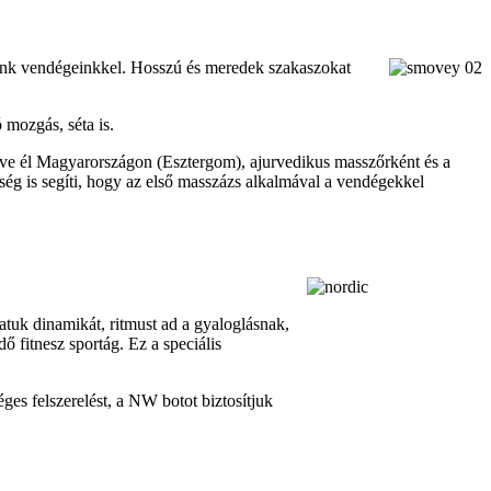
tőnk vendégeinkkel. Hosszú és meredek szakaszokat
 mozgás, séta is.
8 éve él Magyarországon (Esztergom), ajurvedikus masszőrként és a
ég is segíti, hogy az első masszázs alkalmával a vendégekkel
tuk dinamikát, ritmust ad a gyaloglásnak,
 fitnesz sportág. Ez a speciális
ges felszerelést, a NW botot biztosítjuk