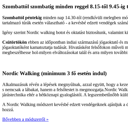
Szombattól szombatig minden reggel 8.15-től 9.45-ig t
Szombattól péntekig
minden nap 14.30-tól (rendkívüli melegben mód
tartalmazó túrák esetén választható - a kevésbé edzett vendégek számá
Igény szerint Nordic walking botot és oktatást biztosítunk, valamint
Csütörtökön
ebben az időpontban indiai származású jógaoktató és mas
jógaoktatóként kamatoztatja tudását. Hivatásként felsőfokon műveli 
megbeszélhesse hol-milyen elváltozásokat talál és arra milyen további 
Nordic Walking (minimum 3 fő esetén indul)
Alkalmazásuk révén a lépések megnyúlnak, azzal együtt, hogy a kezek
s nemcsak a lábakat, hanem a felsőtestet is megmozgatja.Nordic Walki
járástechnika eltér a hétköznapi gyaloglástól. A legszembetűnőbb kül
A Nordic Walking módszert kevésbé edzett vendégeiknek ajánljuk a délu
hozzá.
Bővebben a módszerről »