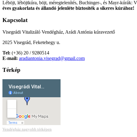
Léböjt, léböjtkúra, böjt, méregtelenítés, Buchinger-, és Mayr-kúrák: 
éves gyakorlata és állandó jelenléte biztosíték a sikeres kúrához!
Kapcsolat
Visegrádi Vitalizáló Vendégház, Arádi Antónia kúravezető
2025 Visegrád, Feketehegy u.
Tel:
(+36) 20 / 9280514
E-mail:
aradiantonia.visegrad@gmail.com
Térkép
Vendégház nagyobb térképen