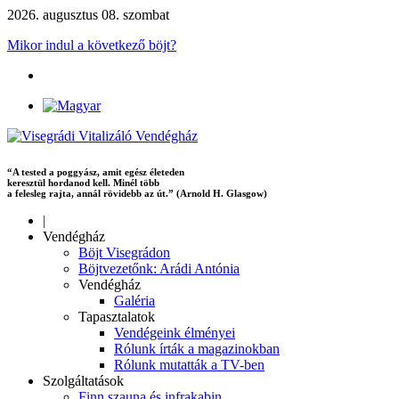
2026. augusztus 08. szombat
Mikor indul a következő böjt?
“A tested a poggyász, amit egész életeden
keresztül hordanod kell. Minél több
a felesleg rajta, annál rövidebb az út.” (Arnold H. Glasgow)
|
Vendégház
Böjt Visegrádon
Böjtvezetőnk: Arádi Antónia
Vendégház
Galéria
Tapasztalatok
Vendégeink élményei
Rólunk írták a magazinokban
Rólunk mutatták a TV-ben
Szolgáltatások
Finn szauna és infrakabin