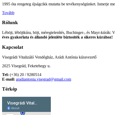
1995 óta rengeteg újságcikk mutatta be tevékenységünket. Ismerje meg
Tovább
Rólunk
Léböjt, léböjtkúra, böjt, méregtelenítés, Buchinger-, és Mayr-kúrák: 
éves gyakorlata és állandó jelenléte biztosíték a sikeres kúrához!
Kapcsolat
Visegrádi Vitalizáló Vendégház, Arádi Antónia kúravezető
2025 Visegrád, Feketehegy u.
Tel:
(+36) 20 / 9280514
E-mail:
aradiantonia.visegrad@gmail.com
Térkép