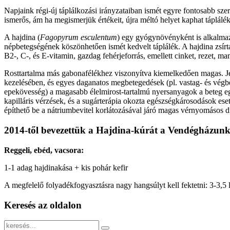
Napjaink régi-új táplálkozási irányzataiban ismét egyre fontosabb sze
ismerős, ám ha megismerjük értékeit, újra méltó helyet kaphat táplálé
A hajdina (
Fagopyrum esculentum
) egy gyógynövényként is alkalmaz
népbetegségének köszönhetően ismét kedvelt táplálék. A hajdina zsírt
B2-, C-, és E-vitamin, gazdag fehérjeforrás, emellett cinket, rezet, m
Rosttartalma más gabonafélékhez viszonyítva kiemelkedően magas. Jelen
kezelésében, és egyes daganatos megbetegedések (pl. vastag- és végbél
epekövesség) a magasabb élelmirost-tartalmú nyersanyagok a beteg egy
kapilláris vérzések, és a sugárterápia okozta egészségkárosodások ese
építhető be a nátriumbevitel korlátozásával járó magas vérnyomásos di
2014-től bevezettük a Hajdina-kúrát a Vendégházun
Reggeli, ebéd, vacsora:
1-1 adag hajdinakása + kis pohár kefir
A megfelelő folyadékfogyasztásra nagy hangsúlyt kell fektetni: 3-3,5 l
Keresés
az oldalon