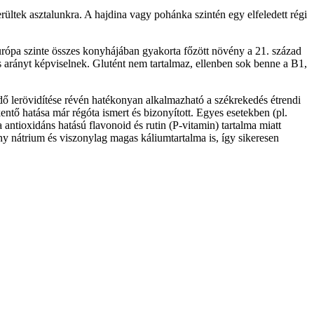
rültek asztalunkra. A hajdina vagy pohánka szintén egy elfeledett régi
urópa szinte összes konyhájában gyakorta főzött növény a 21. század
s arányt képviselnek. Glutént nem tartalmaz, ellenben sok benne a B1,
idő lerövidítése révén hatékonyan alkalmazható a székrekedés étrendi
entő hatása már régóta ismert és bizonyított. Egyes esetekben (pl.
ntioxidáns hatású flavonoid és rutin (P-vitamin) tartalma miatt
ony nátrium és viszonylag magas káliumtartalma is, így sikeresen