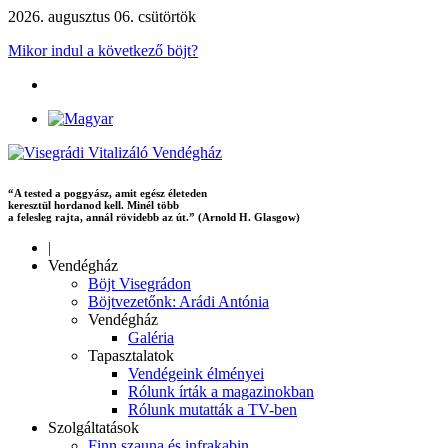
2026. augusztus 06. csütörtök
Mikor indul a következő böjt?
“A tested a poggyász, amit egész életeden
keresztül hordanod kell. Minél több
a felesleg rajta, annál rövidebb az út.” (Arnold H. Glasgow)
|
Vendégház
Böjt Visegrádon
Böjtvezetőnk: Arádi Antónia
Vendégház
Galéria
Tapasztalatok
Vendégeink élményei
Rólunk írták a magazinokban
Rólunk mutatták a TV-ben
Szolgáltatások
Finn szauna és infrakabin