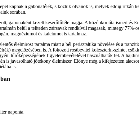
repet kapnak a gabonafélék, s köztük olyanok is, melyek eddig ritkán ke
kaink sorában.
ott, gabonaként kezelt keserűfűféle magja. A középkor óta ismert és E
artalmán belül a telítetlen zsírsavak rendkívül magasak, mintegy 77%-o
angán, magnéziumot és kalciumot is tartalmaz.
tős élelmirost-tartalma miatt a bél-perisztaltika növelése és a tranzit
rák) megelőzésében is. A fokozott rostbevitel koleszterin-szintet csökk
éni tűrőképességének figyelembevételével használhatók fel. A hajdina a
tén is javasolható jótékony élelmiszer. Előnye még a kifejezetten alacs
étába is.
kban
iter naponta.