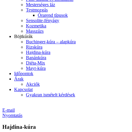
Mesterséges láz
Testmozgás
Órarend típusok
Sensolite-fényágy
Kozmetika
Masszázs
Böjtkúrák
Buchinger-kúra – alapkúra
Rizskúra
Hajdina-kúra
Banánkúra
Diéta-Mix
Mayr-kúra
Időpontok
Árak
Akciók
Kapcsolat
Gyakran ismételt kérdések
E-mail
Nyomtatás
Hajdina-kúra