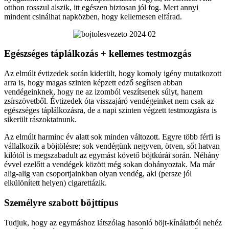
otthon rosszul alszik, itt egészen biztosan jól fog. Mert annyi
mindent csinálhat napközben, hogy kellemesen elfárad.
Egészséges táplálkozás + kellemes testmozgás
Az elmúlt évtizedek során kiderült, hogy komoly igény mutatkozott
arra is, hogy magas szinten képzett edző segítsen abban
vendégeinknek, hogy ne az izomból veszítsenek súlyt, hanem
zsírszövetből. Évtizedek óta visszajáró vendégeinket nem csak az
egészséges táplálkozásra, de a napi szinten végzett testmozgásra is
sikerült rászoktatnunk.
Az elmúlt harminc év alatt sok minden változott. Egyre több férfi is
vállalkozik a böjtölésre; sok vendégünk negyven, ötven, sőt hatvan
kilótól is megszabadult az egymást követő böjtkúrái során. Néhány
évvel ezelőtt a vendégek között még sokan dohányoztak. Ma már
alig-alig van csoportjainkban olyan vendég, aki (persze jól
elkülönített helyen) cigarettázik.
Személyre szabott böjttípus
Tudjuk, hogy az egymáshoz látszólag hasonló böjt-kínálatból nehéz