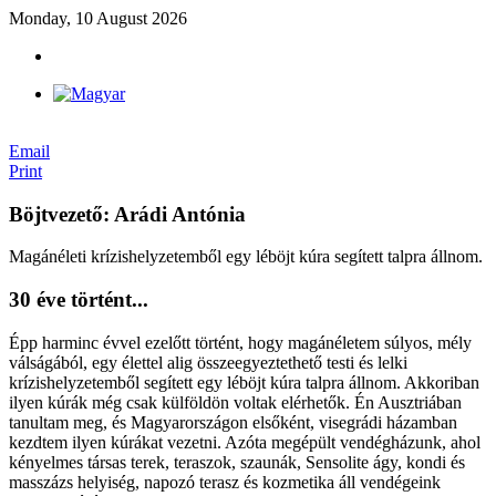
Monday, 10 August 2026
Email
Print
Böjtvezető: Arádi Antónia
Magánéleti krízishelyzetemből egy léböjt kúra segített talpra állnom.
30 éve történt...
Épp harminc évvel ezelőtt történt, hogy magánéletem súlyos, mély
válságából, egy élettel alig összeegyeztethető testi és lelki
krízishelyzetemből segített egy léböjt kúra talpra állnom. Akkoriban
ilyen kúrák még csak külföldön voltak elérhetők. Én Ausztriában
tanultam meg, és Magyarországon elsőként, visegrádi házamban
kezdtem ilyen kúrákat vezetni. Azóta megépült vendégházunk, ahol
kényelmes társas terek, teraszok, szaunák, Sensolite ágy, kondi és
masszázs helyiség, napozó terasz és kozmetika áll vendégeink