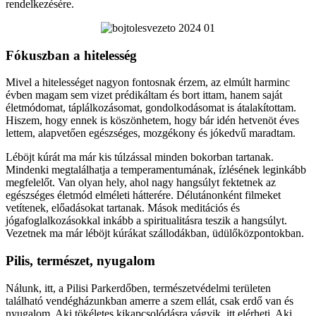
rendelkezésére.
Fókuszban a hitelesség
Mivel a hitelességet nagyon fontosnak érzem, az elmúlt harminc
évben magam sem vizet prédikáltam és bort ittam, hanem saját
életmódomat, táplálkozásomat, gondolkodásomat is átalakítottam.
Hiszem, hogy ennek is köszönhetem, hogy bár idén hetvenöt éves
lettem, alapvetően egészséges, mozgékony és jókedvű maradtam.
Léböjt kúrát ma már kis túlzással minden bokorban tartanak.
Mindenki megtalálhatja a temperamentumának, ízlésének leginkább
megfelelőt. Van olyan hely, ahol nagy hangsúlyt fektetnek az
egészséges életmód elméleti hátterére. Délutánonként filmeket
vetítenek, előadásokat tartanak. Mások meditációs és
jógafoglalkozásokkal inkább a spiritualitásra teszik a hangsúlyt.
Vezetnek ma már léböjt kúrákat szállodákban, üdülőközpontokban.
Pilis, természet, nyugalom
Nálunk, itt, a Pilisi Parkerdőben, természetvédelmi területen
található vendégházunkban amerre a szem ellát, csak erdő van és
nyugalom. Aki tökéletes kikapcsolódásra vágyik, itt elérheti. Aki