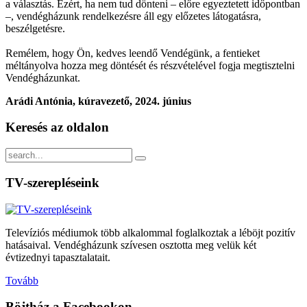
a választás. Ezért, ha nem tud dönteni – előre egyeztetett időpontban
–, vendégházunk rendelkezésre áll egy előzetes látogatásra,
beszélgetésre.
Remélem, hogy Ön, kedves leendő Vendégünk, a fentieket
méltányolva hozza meg döntését és részvételével fogja megtisztelni
Vendégházunkat.
Arádi Antónia, kúravezető, 2024. június
Keresés
az oldalon
TV-szerepléseink
Televíziós médiumok több alkalommal foglalkoztak a léböjt pozitív
hatásaival. Vendégházunk szívesen osztotta meg velük két
évtizednyi tapasztalatait.
Tovább
Böjtház
a Facebookon