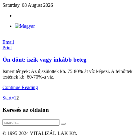
Saturday, 08 August 2026
Email
Print
Ön dönt: iszik vagy inkább beteg
Ismert tények: Az újszülöttek kb. 75-80%-át víz képezi. A felnőttek
testének kb. 60-70%-a víz.
Continue Reading
Start
«
1
2
Keresés
az oldalon
© 1995-2024 VITALIZÁL-LAK Kft.